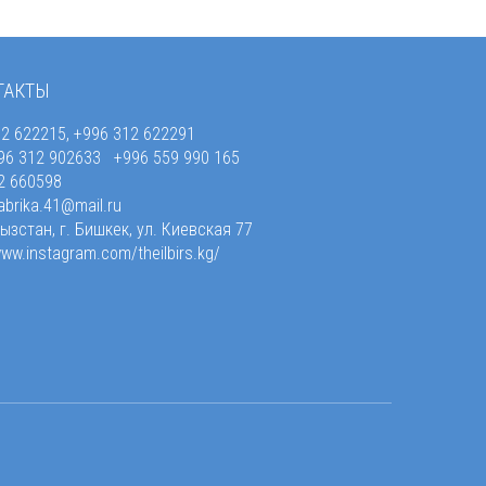
ТАКТЫ
2 622215, +996 312 622291
6 312 902633 +996 559 990 165
2 660598
.fabrika.41@mail.ru
зстан, г. Бишкек, ул. Киевская 77
ww.instagram.com/theilbirs.kg/